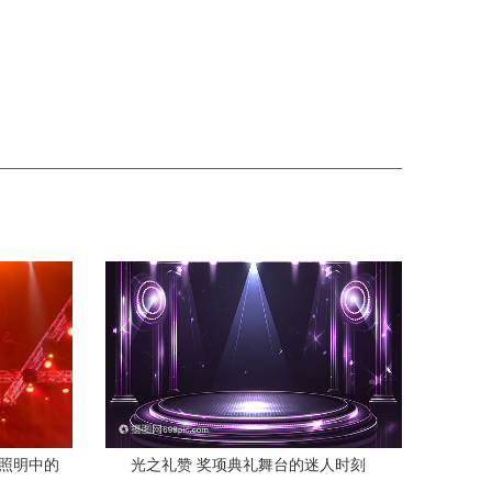
台照明中的
光之礼赞 奖项典礼舞台的迷人时刻