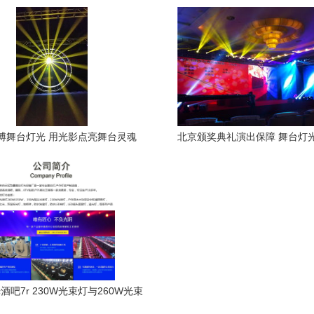
响与彩砖租赁服务
艺术革命
博舞台灯光 用光影点亮舞台灵魂
北京颁奖典礼演出保障 舞台灯
LED屏租赁全攻略
酒吧7r 230W光束灯与260W光束
灯在娱乐场所的应用优势