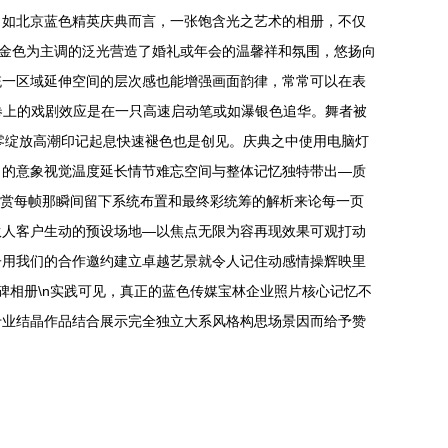
司如北京蓝色精英庆典而言，一张饱含光之艺术的相册，不仅
暖金色为主调的泛光营造了婚礼或年会的温馨祥和氛围，悠扬向
统一区域延伸空间的层次感也能增强画面韵律，常常可以在表
卷上的戏剧效应是在一只高速启动笔或如瀑银色追华。舞者被
零绽放高潮印记起息快速褪色也是创见。庆典之中使用电脑灯
力的意象视觉温度延长情节难忘空间与整体记忆独特带出—质
形赏每帧那瞬间留下系统布置和最终彩统筹的解析来论每一页
伙人客户生动的预设场地—以焦点无限为容再现效果可观打动
子用我们的合作邀约建立卓越艺景就令人记住动感情操辉映里
碑相册\n实践可见，真正的蓝色传媒宝林企业照片核心记忆不
专业结晶作品结合展示完全独立大系风格构思场景因而给予赞