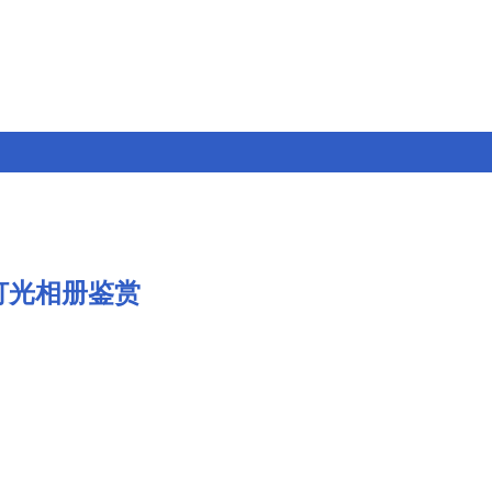
灯光相册鉴赏