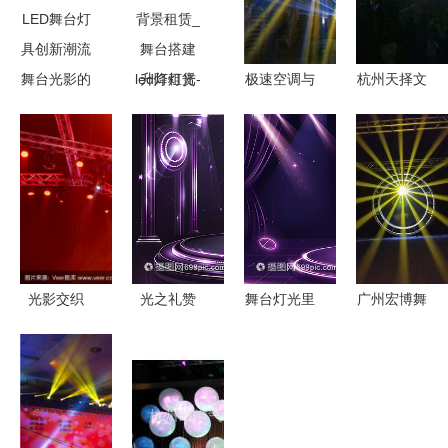
舞台光影的
升降灯光
极速空调与
杭州天择文
艺术 朗文
架-舞台灯
灯光视听集
化交流 打
光电引领
光设备租赁
成 探索现
造极致舞台
LED舞台灯
_舞美音响
代舞台桁架
的灯光音响
具创新潮流
背景租赁_
的多元设备
与彩砖租赁
舞台搭建
租赁魅力
服务
led灯租赁-
光影交织
光之礼赞
舞台灯光里
广州宏博舞
激光光束在
奖项典礼舞
的梦
台灯光 用
音乐会舞台
台的迷人时
光影点亮舞
照明中的艺
刻
台灵魂
术革命